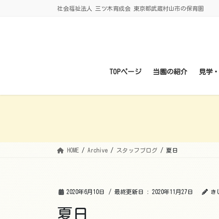
コ
ナ
社会福祉法人 三ツ木育成会 東京都武蔵村山市の保育園
ン
ビ
テ
ゲ
ン
ー
ツ
シ
に
ョ
TOPページ
当園の紹介
見学
移
ン
動
に
移
動
HOME
Archive
スタッフブログ
夏日
2020年6月10日
/ 最終更新日 :
2020年11月27日
き
夏日