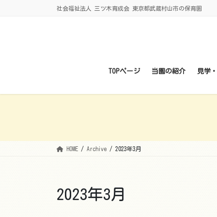
コ
ナ
社会福祉法人 三ツ木育成会 東京都武蔵村山市の保育園
ン
ビ
テ
ゲ
ン
ー
ツ
シ
に
ョ
TOPページ
当園の紹介
見学
移
ン
動
に
移
動
HOME
Archive
2023年3月
2023年3月