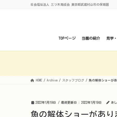
コ
ナ
社会福祉法人 三ツ木育成会 東京都武蔵村山市の保育園
ン
ビ
テ
ゲ
ン
ー
ツ
シ
に
ョ
TOPページ
当園の紹介
見学
移
ン
動
に
移
動
HOME
Archive
スタッフブログ
魚の解体ショーがあ
2022年1月19日
/ 最終更新日 :
2022年1月19日
きし
魚の解体ショーがあり