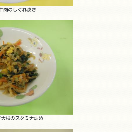
牛肉のしぐれ炊き
干大根のスタミナ炒め