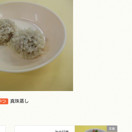
真珠蒸し
やつ
主食