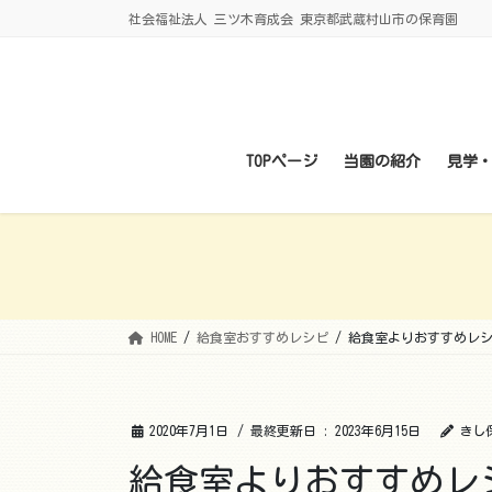
コ
ナ
社会福祉法人 三ツ木育成会 東京都武蔵村山市の保育園
ン
ビ
テ
ゲ
ン
ー
ツ
シ
に
ョ
TOPページ
当園の紹介
見学
移
ン
動
に
移
動
HOME
給食室おすすめレシピ
給食室よりおすすめレ
2020年7月1日
/ 最終更新日 :
2023年6月15日
きし
給食室よりおすすめレ