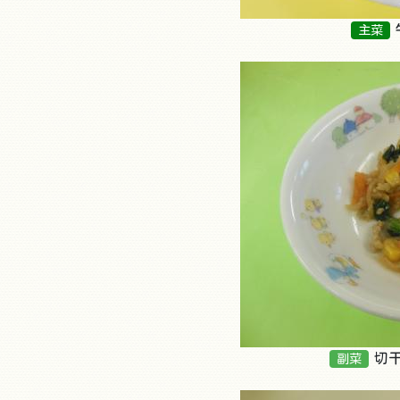
主菜
切
副菜