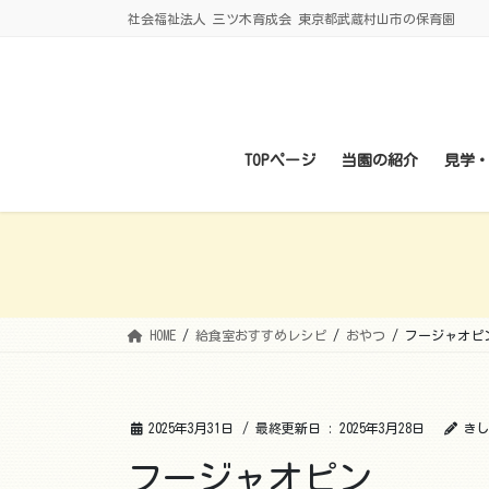
コ
ナ
社会福祉法人 三ツ木育成会 東京都武蔵村山市の保育園
ン
ビ
テ
ゲ
ン
ー
ツ
シ
に
ョ
TOPページ
当園の紹介
見学
移
ン
動
に
移
動
HOME
給食室おすすめレシピ
おやつ
フージャオピ
2025年3月31日
/ 最終更新日 :
2025年3月28日
きし
フージャオピン