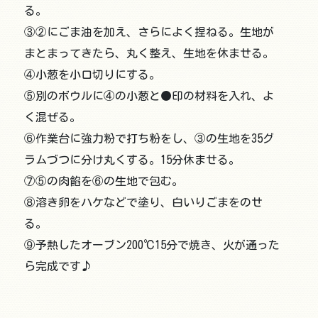
る。
③②にごま油を加え、さらによく捏ねる。生地が
まとまってきたら、丸く整え、生地を休ませる。
④小葱を小口切りにする。
⑤別のボウルに④の小葱と●印の材料を入れ、よ
く混ぜる。
⑥作業台に強力粉で打ち粉をし、③の生地を35グ
ラムづつに分け丸くする。15分休ませる。
⑦⑤の肉餡を⑥の生地で包む。
⑧溶き卵をハケなどで塗り、白いりごまをのせ
る。
⑨予熱したオーブン200℃15分で焼き、火が通った
ら完成です♪