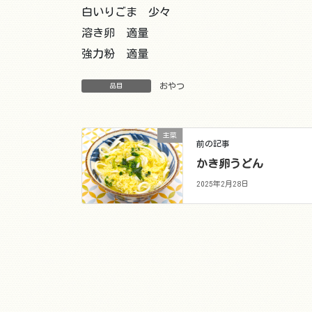
白いりごま 少々
溶き卵 適量
強力粉 適量
おやつ
品目
主菜
前の記事
かき卵うどん
2025年2月28日