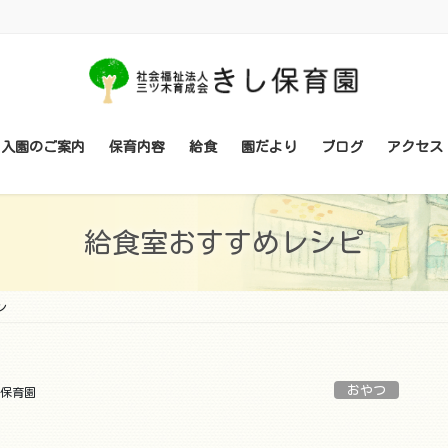
・入園のご案内
保育内容
給食
園だより
ブログ
アクセス
給食室おすすめレシピ
ン
おやつ
保育園